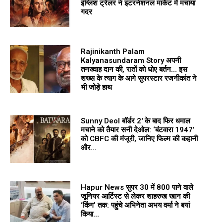
इंग्लिश ट्रेलर ने इंटरनेशनल मार्केट में मचाया
गदर
Rajinikanth Palam
Kalyanasundaram Story अपनी
तनख्वाह दान की, रातों को धोए बर्तन… इस
शख्स के त्याग के आगे सुपरस्टार रजनीकांत ने
भी जोड़े हाथ
Sunny Deol बॉर्डर 2′ के बाद फिर धमाल
मचाने को तैयार सनी देओल: ‘बंटवारा 1947’
को CBFC की मंजूरी, जानिए फिल्म की कहानी
और...
Hapur News सुपर 30 में ₹800 पाने वाले
जूनियर आर्टिस्ट से लेकर शाहरुख खान की
‘किंग’ तक: पहुंचे अभिनेता अभय वर्मा ने बयां
किया...